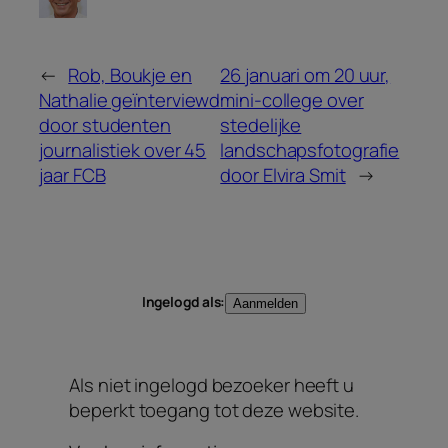
←
Rob, Boukje en
26 januari om 20 uur,
Nathalie geïnterviewd
mini-college over
door studenten
stedelijke
journalistiek over 45
landschapsfotografie
jaar FCB
door Elvira Smit
→
Ingelogd als:
Als niet ingelogd bezoeker heeft u
beperkt toegang tot deze website.