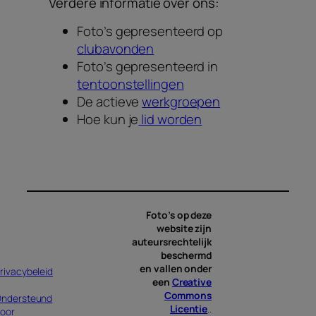
Verdere informatie over ons:
Foto’s gepresenteerd op
clubavonden
Foto’s gepresenteerd in
tentoonstellingen
De actieve
werkgroepen
Hoe kun je
lid worden
Foto’s op deze
website zijn
auteursrechtelijk
beschermd
en vallen onder
rivacybeleid
een
Creative
Commons
ndersteund
Licentie
..
oor