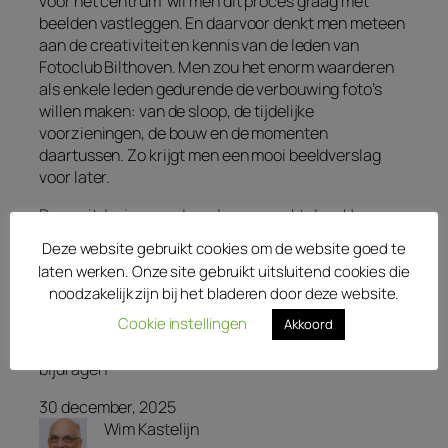
voor het centrum wil men dit proces graag met
beelden vastleggen. En daarvoor denkt men meteen
aan de creativiteit en kennis van de leden van
Fotoclub Bilthoven. Men zou het enorm waarderen
als enkele leden gedurende de verbouwing foto’s
willen maken: van de sloop, de tijdelijke
voorzieningen, de bouw en de momenten
daartussen. Zo krijgt men een mooi beeldverslag
voor later.
Deze uitdaging werd eerder opgepakt door Hugo en
Emily Heijna. Helaas hebben zij dit vanwege
Deze website gebruikt cookies om de website goed te
gezondheidsproblemen niet kunnen voortzetten. We
laten werken. Onze site gebruikt uitsluitend cookies die
hopen daarom dat anderen binnen de club dit
noodzakelijk zijn bij het bladeren door deze website.
project willen overnemen. Mocht je interesse
Cookie instellingen
hebben om mee te doen, laat het ons dan weten.
Akkoord
Alvast heel veel dank voor het meedenken en
bijdragen
30 december, 2025
Wim Kastelijn