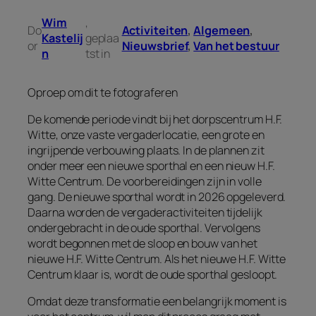
Wim
,
Do
Activiteiten
, 
Algemeen
, 
Kastelij
geplaa
or
Nieuwsbrief
, 
Van het bestuur
n
tst in
Oproep om dit te fotograferen
De komende periode vindt bij het dorpscentrum H.F.
Witte, onze vaste vergaderlocatie, een grote en
ingrijpende verbouwing plaats. In de plannen zit
onder meer een nieuwe sporthal en een nieuw H.F.
Witte Centrum. De voorbereidingen zijn in volle
gang. De nieuwe sporthal wordt in 2026 opgeleverd.
Daarna worden de vergaderactiviteiten tijdelijk
ondergebracht in de oude sporthal. Vervolgens
wordt begonnen met de sloop en bouw van het
nieuwe H.F. Witte Centrum. Als het nieuwe H.F. Witte
Centrum klaar is, wordt de oude sporthal gesloopt.
Omdat deze transformatie een belangrijk moment is