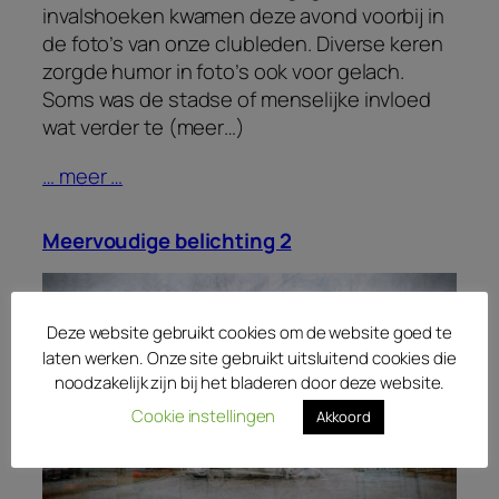
invalshoeken kwamen deze avond voorbij in
de foto’s van onze clubleden. Diverse keren
zorgde humor in foto’s ook voor gelach.
Soms was de stadse of menselijke invloed
wat verder te (meer…)
… meer …
Meervoudige belichting 2
Deze website gebruikt cookies om de website goed te
laten werken. Onze site gebruikt uitsluitend cookies die
noodzakelijk zijn bij het bladeren door deze website.
Cookie instellingen
Akkoord