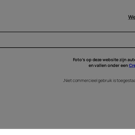
We
Foto’s op deze website zijn au
en vallen onder een
Cr
.
Niet commercieel gebruik is toegestaa