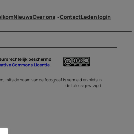
lkom
Nieuws
Over ons
Contact
Leden login
teursrechtelijk beschermd
eative Commons Licentie
..
n, mits de naam van de fotograaf is vermeld en niets in
de foto is gewijzigd.